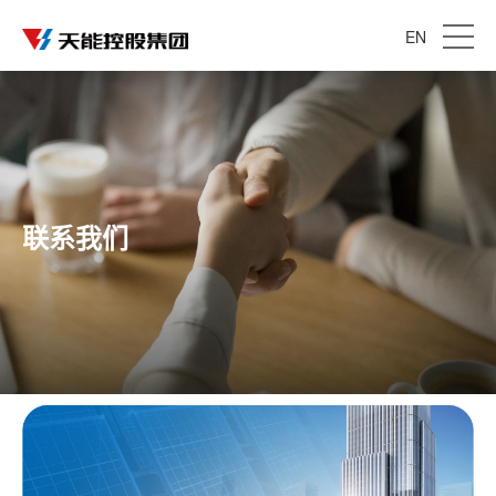
EN
联系我们