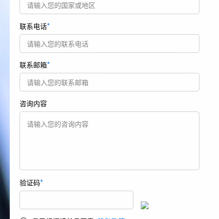
*
联系电话
*
联系邮箱
咨询内容
*
验证码