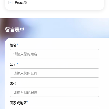
Press@
留言表单
*
姓名
*
公司
职位
*
国家或地区