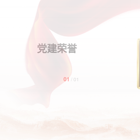
党建荣誉
01
/
01