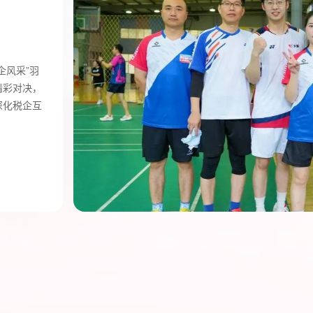
企风采”羽
精彩对决，
深化税企互