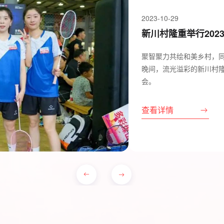
2023-10-29
新川村隆重举行202
聚智聚力共绘和美乡村，同
晚间，流光溢彩的新川村隆
会。
查看详情