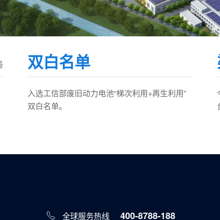
双白名单
局
入选工信部废旧动力电池“梯次利用+再生利用”
双白名单。
400-8788-188
全球服务热线