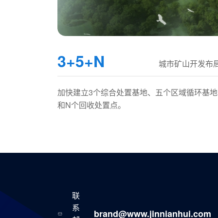
3+5+N
城市矿山开发布
加快建立3个综合处置基地、五个区域循环基地
和N个回收处置点。
联
系
brand@www.jinnianhui.com