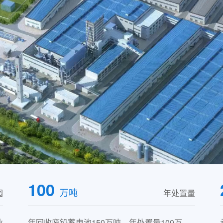
100
万吨
园
年处置量
业
年回收废铅蓄电池150万吨、年处置量100万