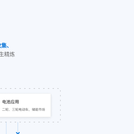
收集、
生精炼