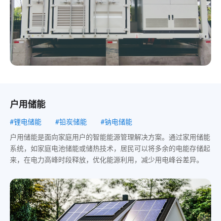
户用储能
#锂电储能
#铅炭储能
#钠电储能
户用储能是面向家庭用户的智能能源管理解决方案。通过家用储能
系统，如家庭电池储能或储热技术，居民可以将多余的电能存储起
来，在电力高峰时段释放，优化能源利用，减少用电峰谷差异。