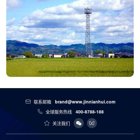
联系邮箱
brand@www.jinnianhui.com
全球服务热线
400-8788-188
关注我们