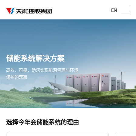
EN
储能系统解决方案
高效、可靠，助您实现能源管理与环境
保护的双赢
选择今年会储能系统的理由